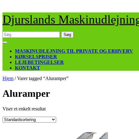
Skip
Djurslands Maskinudlejnin
to
content
Søg
efter:
Open
Button
MASKINUDLEJNING TIL PRIVATE OG ERHVERV
KØRSELSPRISER
LEJEBETINGELSER
KONTAKT
CLOSE
Hjem
/ Varer tagged “Aluramper”
BUTTON
Aluramper
Viser et enkelt resultat