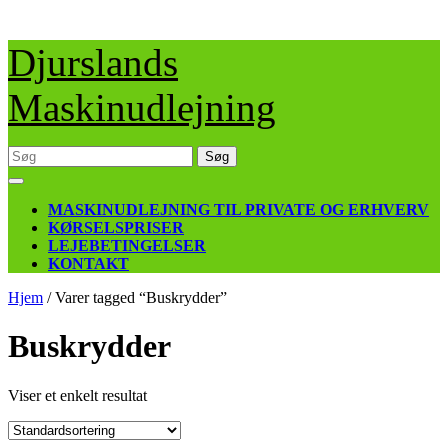
Skip
Djurslands
to
content
Maskinudlejning
Søg
efter:
Open
Button
MASKINUDLEJNING TIL PRIVATE OG ERHVERV
KØRSELSPRISER
LEJEBETINGELSER
KONTAKT
CLOSE
Hjem
/ Varer tagged “Buskrydder”
BUTTON
Buskrydder
Viser et enkelt resultat