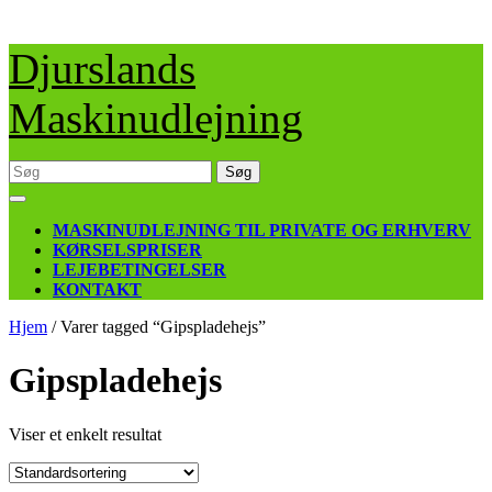
Skip
Djurslands
to
content
Maskinudlejning
Søg
efter:
Open
Button
MASKINUDLEJNING TIL PRIVATE OG ERHVERV
KØRSELSPRISER
LEJEBETINGELSER
KONTAKT
CLOSE
Hjem
/ Varer tagged “Gipspladehejs”
BUTTON
Gipspladehejs
Viser et enkelt resultat