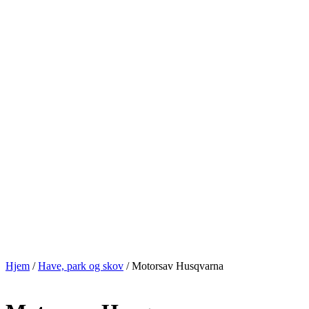
Hjem
/
Have, park og skov
/ Motorsav Husqvarna