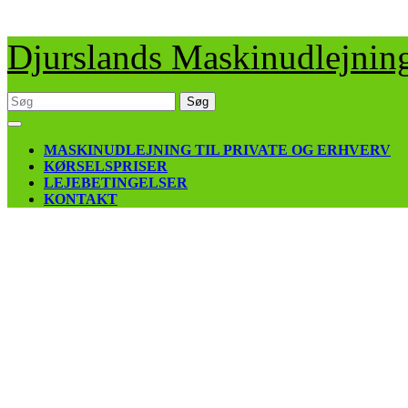
Skip
Djurslands Maskinudlejnin
to
content
Søg
efter:
Open
Button
MASKINUDLEJNING TIL PRIVATE OG ERHVERV
KØRSELSPRISER
LEJEBETINGELSER
KONTAKT
CLOSE
BUTTON