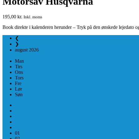
Motorsav Husqvarna
195,00
kr.
Inkl. moms
Book direkte i kalenderen herunder – Tryk på den ønskede lejedato og 
❮
❯
august
2026
Man
Tirs
Ons
Tors
Fre
Lør
Søn
01
02