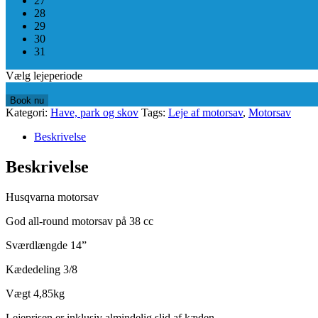
27
28
29
30
31
Vælg lejeperiode
Book nu
Kategori:
Have, park og skov
Tags:
Leje af motorsav
,
Motorsav
Beskrivelse
Beskrivelse
Husqvarna motorsav
God all-round motorsav på 38 cc
Sværdlængde 14”
Kædedeling 3/8
Vægt 4,85kg
Lejeprisen er inklusiv almindelig slid af kæden.