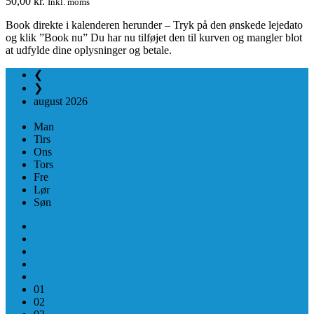
50,00
kr.
Inkl. moms
Book direkte i kalenderen herunder – Tryk på den ønskede lejedato
og klik ”Book nu” Du har nu tilføjet den til kurven og mangler blot
at udfylde dine oplysninger og betale.
❮
❯
august
2026
Man
Tirs
Ons
Tors
Fre
Lør
Søn
01
02