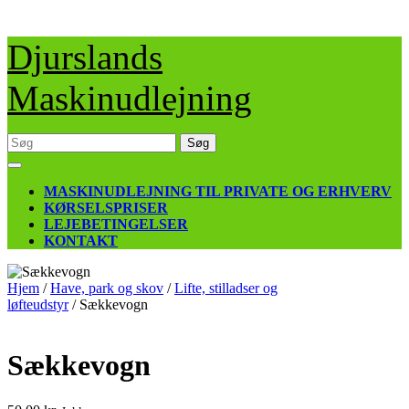
Skip
Djurslands
to
content
Maskinudlejning
Søg
efter:
Open
Button
MASKINUDLEJNING TIL PRIVATE OG ERHVERV
KØRSELSPRISER
LEJEBETINGELSER
KONTAKT
CLOSE
BUTTON
Hjem
/
Have, park og skov
/
Lifte, stilladser og
løfteudstyr
/ Sækkevogn
Sækkevogn