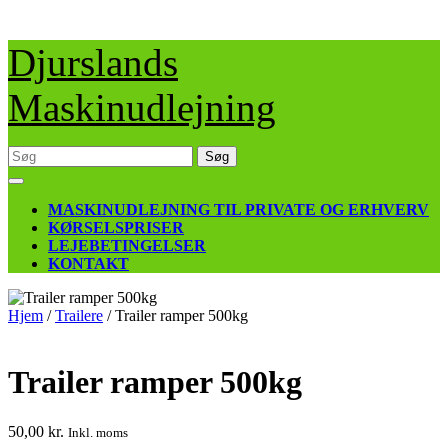
Skip
Djurslands
to
content
Maskinudlejning
Søg
efter:
Open
Button
MASKINUDLEJNING TIL PRIVATE OG ERHVERV
KØRSELSPRISER
LEJEBETINGELSER
KONTAKT
CLOSE
BUTTON
Hjem
/
Trailere
/ Trailer ramper 500kg
Trailer ramper 500kg
50,00
kr.
Inkl. moms