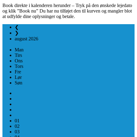
Book direkte i kalenderen herunder – Tryk på den ønskede lejedato
og klik ”Book nu” Du har nu tilføjet den til kurven og mangler blot
at udfylde dine oplysninger og betale.
❮
❯
august
2026
Man
Tirs
Ons
Tors
Fre
Lør
Søn
01
02
03