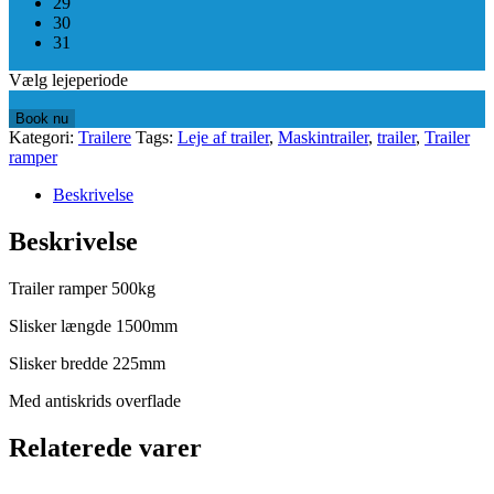
29
30
31
Vælg lejeperiode
Book nu
Kategori:
Trailere
Tags:
Leje af trailer
,
Maskintrailer
,
trailer
,
Trailer
ramper
Beskrivelse
Beskrivelse
Trailer ramper 500kg
Slisker længde 1500mm
Slisker bredde 225mm
Med antiskrids overflade
Relaterede varer