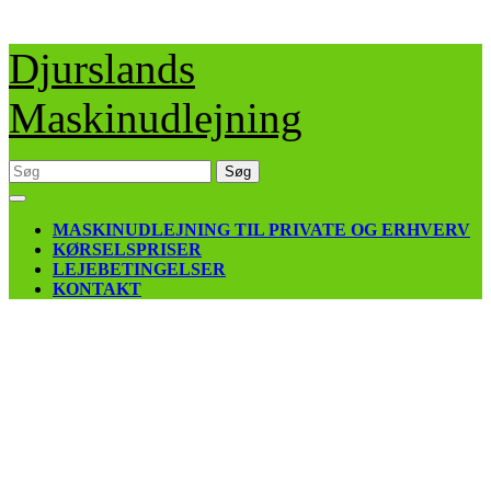
Skip
Djurslands
to
content
Maskinudlejning
Søg
efter:
Open
Button
MASKINUDLEJNING TIL PRIVATE OG ERHVERV
KØRSELSPRISER
LEJEBETINGELSER
KONTAKT
CLOSE
BUTTON