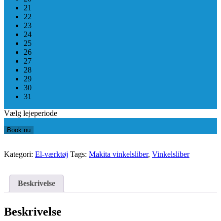
21
22
23
24
25
26
27
28
29
30
31
Vælg lejeperiode
Book nu
Kategori:
El-værktøj
Tags:
Makita vinkelsliber
,
Vinkelsliber
Beskrivelse
Beskrivelse