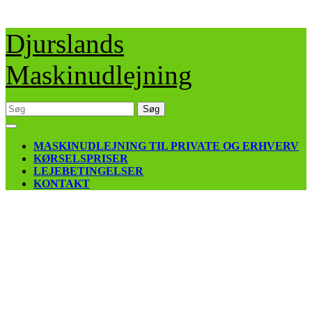
Skip
Djurslands
to
content
Maskinudlejning
Søg
efter:
Open
Button
MASKINUDLEJNING TIL PRIVATE OG ERHVERV
KØRSELSPRISER
LEJEBETINGELSER
KONTAKT
CLOSE
BUTTON